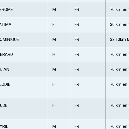
EROME
M
FR
70 km en 
ATIMA
F
FR
30 km en 
OMINIQUE
M
FR
3x 10km 
ÉRARD
H
FR
70 km en 
ILIAN
M
FR
70 km en 
LODIE
F
FR
70 km en 
UDE
F
FR
70 km en 
YRIL
M
FR
70 km en 