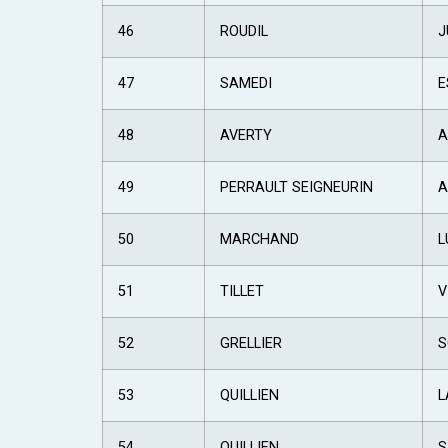
46
ROUDIL
J
47
SAMEDI
E
48
AVERTY
A
49
PERRAULT SEIGNEURIN
A
50
MARCHAND
L
51
TILLET
V
52
GRELLIER
S
53
QUILLIEN
L
54
QUILLIEN
S