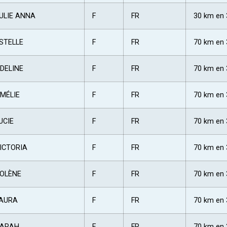
ULIE ANNA
F
FR
30 km en 
STELLE
F
FR
70 km en 
DELINE
F
FR
70 km en 
MÉLIE
F
FR
70 km en 
UCIE
F
FR
70 km en 
ICTORIA
F
FR
70 km en 
OLÈNE
F
FR
70 km en 
AURA
F
FR
70 km en 
ARAH
F
FR
70 km en 