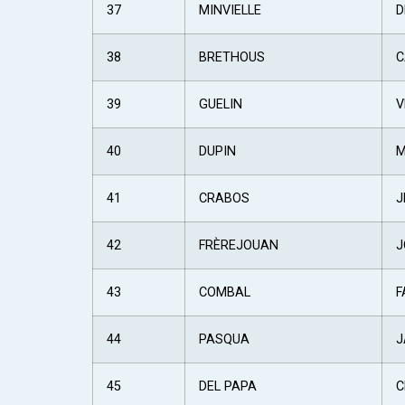
37
MINVIELLE
D
38
BRETHOUS
C
39
GUELIN
V
40
DUPIN
M
41
CRABOS
J
42
FRÈREJOUAN
J
43
COMBAL
F
44
PASQUA
J
45
DEL PAPA
C