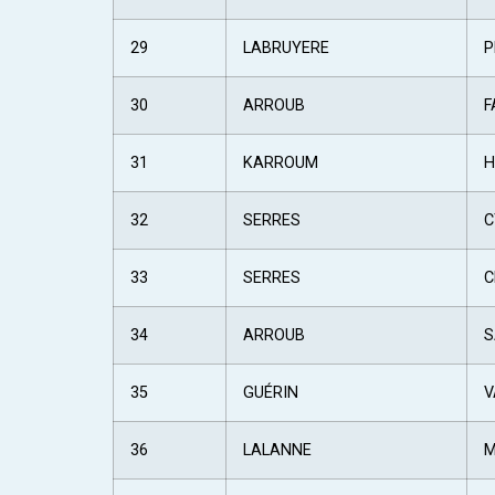
29
LABRUYERE
P
30
ARROUB
F
31
KARROUM
H
32
SERRES
C
33
SERRES
C
34
ARROUB
S
35
GUÉRIN
V
36
LALANNE
M