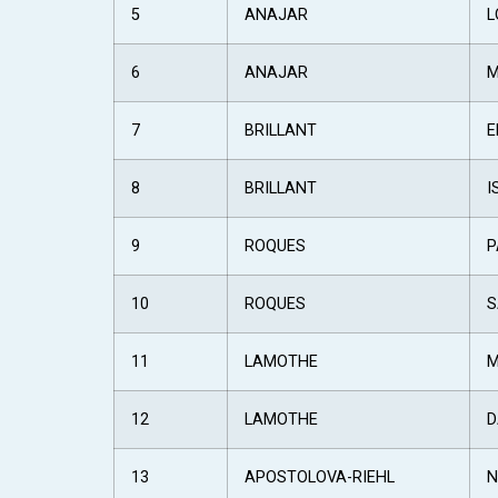
5
ANAJAR
L
6
ANAJAR
M
7
BRILLANT
E
8
BRILLANT
I
9
ROQUES
P
10
ROQUES
S
11
LAMOTHE
M
12
LAMOTHE
D
13
APOSTOLOVA-RIEHL
N