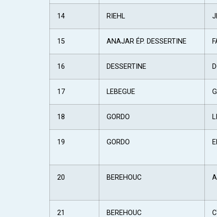
14
RIEHL
J
15
ANAJAR ÉP. DESSERTINE
F
16
DESSERTINE
D
17
LEBEGUE
G
18
GORDO
L
19
GORDO
E
20
BEREHOUC
A
21
BEREHOUC
C