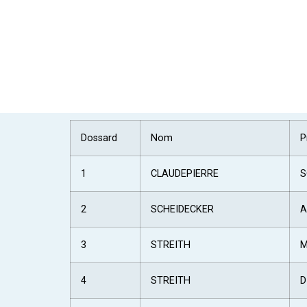
Dossard
Nom
P
1
CLAUDEPIERRE
S
2
SCHEIDECKER
A
3
STREITH
M
4
STREITH
D