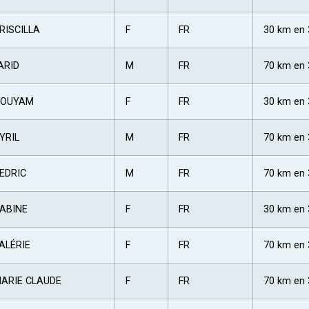
RISCILLA
F
FR
30 km en 
ARID
M
FR
70 km en 
OUYAM
F
FR
30 km en 
YRIL
M
FR
70 km en 
EDRIC
M
FR
70 km en 
ABINE
F
FR
30 km en 
ALÉRIE
F
FR
70 km en 
ARIE CLAUDE
F
FR
70 km en 