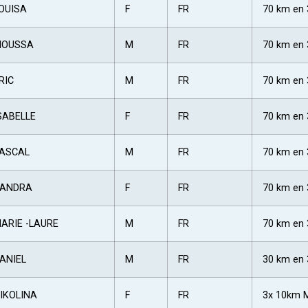
OUISA
F
FR
70 km en 
OUSSA
M
FR
70 km en 
RIC
M
FR
70 km en 
SABELLE
F
FR
70 km en 
ASCAL
M
FR
70 km en 
ANDRA
F
FR
70 km en 
ARIE -LAURE
M
FR
70 km en 
ANIEL
M
FR
30 km en 
IKOLINA
F
FR
3x 10km 