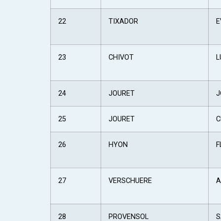
22
TIXADOR
E
23
CHIVOT
L
24
JOURET
J
25
JOURET
C
26
HYON
F
27
VERSCHUERE
A
28
PROVENSOL
S